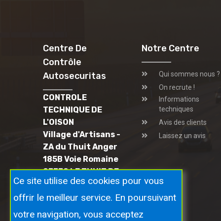
Centre De
Notre Centre
Contrôle
Qui sommes nous ?
Autosecuritas
On recrute !
CONTROLE
Informations
TECHNIQUE DE
techniques
L'OISON
Avis des clients
Village d'Artisans -
Laissez un avis
ZA du Thuit Anger
185B Voie Romaine
27370 LE THUIT DE
Ce site utilise des cookies pour vous
L'OISON
02 35 33 32 09
offrir le meilleur service. En poursuivant
votre navigation, vous acceptez