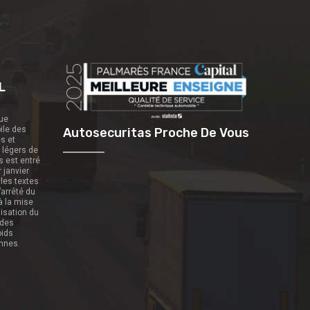
L
que
ile des
Autosecuritas Proche De Vous
es et
s légers de
s est entré
r janvier
 les textes
’arrêté du
 à la mise
nisation du
 des
oids
onnes.