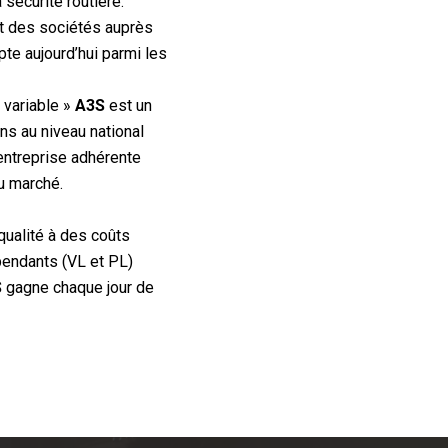
sécurité routière.
t des sociétés auprès
te aujourd’hui parmi les
l variable »
A3S
est un
s au niveau national
entreprise adhérente
u marché.
qualité à des coûts
épendants (VL et PL)
S
gagne chaque jour de