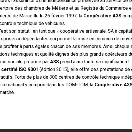
es l’assurance d’une indépendance préservée au service de la 
pertoire des chambres de Métiers et au Registre du Commerce e
erce de Marseille le 26 février 1997, la
Coopérative A3S
comp
contrôle technique de véhicules.
’est son statut : en tant que « coopérative artisanale, SA à capita
reprises indépendantes qui permet la mise en commun de moyen
ire profiter à parts égales chacun de ses membres. Ainsi chaque 
tions techniques et qualité dignes des plus grands opérateurs d
mie sociale proposé par
A3S
prend ainsi toute sa signification !
certifié ISO 9001
(édition 2015), elle offre des prestations de 
tractifs. Forte de plus de 300 centres de contrôle technique ind
ritoire national y compris dans les DOM-TOM, la
Coopérative A3
marché.